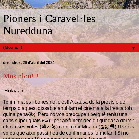
Pioners i Caravel·les
Nuredduna
▼
divendres, 26 d’abril del 2024
Mos plou!!!
Holaaaa!!
Tenim males i bones notícies!! A causa de la previsió del
temps d’aquest dissabte anul·lam el cinema a la fresca (oh
quina pena😭). Però no vos preocupeu perquè teniu uns
caps súper guais (🥳) i per això hem decidit quedar a dormir
i fer coses xules (📽️🎶🎤) com mirar Moana (👏🏻🎥)!! Però si
voleu que això passi heu de confirmar es formulari!! Si no