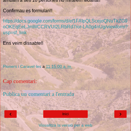
arribam a ses 10 persones no mirarem Moana!!
Confirmau es formulari!!
https://docs.google.com/forms/d/e/1FAIpQLScejoQNuTkZG9
oOKEqEeLJmWCCRVUI2LRbRd7ror-LA0g4nUg/viewform?
usp=sf_link
Ens veim dissabte!!
Pioners i Caravel·les
a
11:15:00 a. m.
Cap comentari:
Publica un comentari a l'entrada
‹
›
Inici
Visualitza la versió per a web