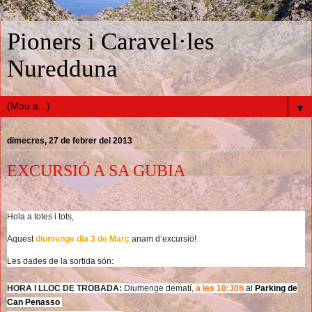
Pioners i Caravel·les
Nuredduna
▼
dimecres, 27 de febrer del 2013
EXCURSIÓ A SA GUBIA
Hola a totes i tots,
Aquest
diumenge dia 3 de Març
anam d’excursió!
Les dades de la sortida són:
HORA I LLOC DE TROBADA:
Diumenge dematí,
a les 10:30h
al
Parking de
Can Penasso