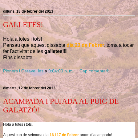
dilluns, 18 de febrer del 2013
GALLETES!
Hola a totes i tots!
Pensau que aquest dissabte
dia 23 de Febrer
, torna a tocar
fer l'activitat de les
galletes
!!!!
Fins dissabte!
Pioners i Caravel·les
a
9:04:00 p. m.
Cap comentari:
dimarts, 12 de febrer del 2013
ACAMPADA I PUJADA AL PUIG DE
GALATZÓ!
Hola a totes i tots,
Aquest cap de setmana dia
16 i 17 de Febrer
anam d’acampada!