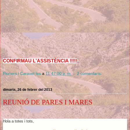
CONFIRMAU L'ASSISTÈNCIA !!!!!
Pioners i Caravel·les
a
11:47:00 p. m.
2 comentaris:
dimarts, 26 de febrer del 2013
REUNIÓ DE PARES I MARES
Hola a totes i tots,