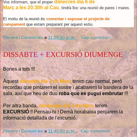
dimecres dia 6 de
Vos informam, que el proper
Març
a
les
20:30h
al Cau
, tindrà lloc una reunió de pares i mares.
El motiu de la reunió és
comentar i exposar el projecte de
campament
que estam preparant per aquest estiu.
Pioners i Caravel·les
a
11:58:00 p. m.
Cap comentari:
DISSABTE + EXCURSIÓ DIUMENGE
Bones a tots !!!
Aquest
dissabte dia 2 de Març
tenim cau normal, però
recordau que pintarem el sostre i acabarem la bandera de la
sala, així que heu de duu
roba que es pugui embrutar
!!!
Per altra banda,
diumenge dia 3 de Març
tenim
EXCURSIÓ
!! Pensau-hi ! Demà horabaixa penjarem la
informació detallada de l'excursió.
Pioners i Caravel·les
a
11:45:00 p. m.
Cap comentari: