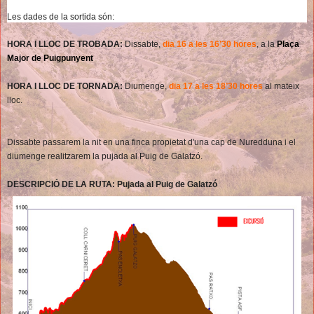
Les dades de la sortida són:
HORA I LLOC DE TROBADA:
Dissabte,
dia 16 a les 16’30 hores
, a la
Plaça
Major de Puigpunyent
HORA I LLOC DE TORNADA:
Diumenge,
dia 17 a les 18’30 hores
al mateix
lloc.
Dissabte passarem la nit en una finca propietat d'una cap de Nuredduna i el
diumenge realitzarem la pujada al Puig de Galatzó.
DESCRIPCIÓ DE LA RUTA: Pujada al Puig de Galatzó