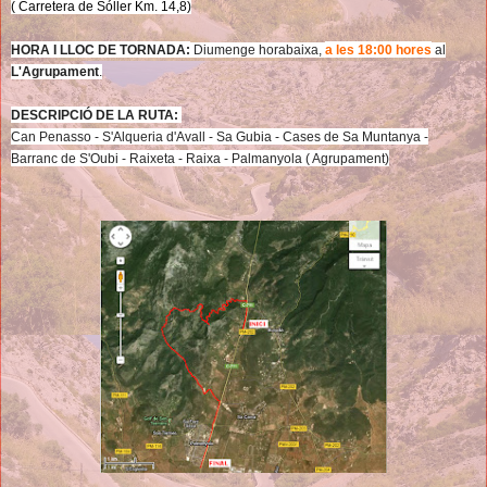
( Carretera de Sóller Km. 14,8)
HORA I LLOC DE TORNADA:
Diumenge horabaixa,
a les 18:00 hores
al
L'Agrupament
.
DESCRIPCIÓ DE LA RUTA:
Can Penasso - S'Alqueria d'Avall - Sa Gubia - Cases de Sa Muntanya -
Barranc de S'Oubi - Raixeta - Raixa - Palmanyola ( Agrupament)