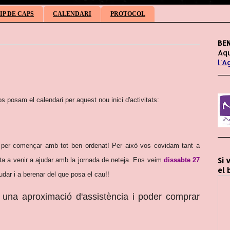
IP DE CAPS
CALENDARI
PROTOCOL
BEN
Aqu
l'A
posam el calendari per aquest nou inici d'activitats:
t per començar amb tot ben ordenat! Per això vos covidam tant a
uta a venir a ajudar amb la jornada de neteja. Ens veim
dissabte 27
Si 
el 
udar i a berenar del que posa el cau!!
r una aproximació d'assistència i poder comprar