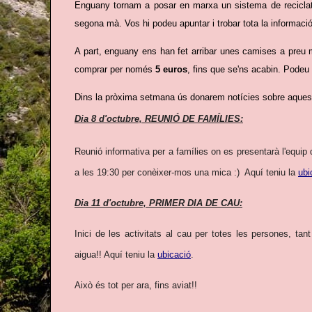
Enguany tornam a posar en marxa un sistema de reciclatge
segona mà. Vos hi podeu apuntar i trobar tota la informaci
A part, enguany ens han fet arribar unes camises a preu 
comprar per només
5 euros
, fins que se'ns acabin. Podeu
Dins la pròxima setmana ús donarem notícies sobre aques
Dia 8 d'octubre, REUNIÓ DE FAMÍLIES:
Reunió informativa per a famílies on es presentarà l'equip
a les 19:30 per conèixer-mos una mica :) Aquí teniu la
ubi
Dia 11 d'octubre, PRIMER DIA DE CAU:
Inici de les activitats al cau per totes les persones, t
aigua!! Aquí teniu la
ubicació
.
Això és tot per ara, fins aviat!!