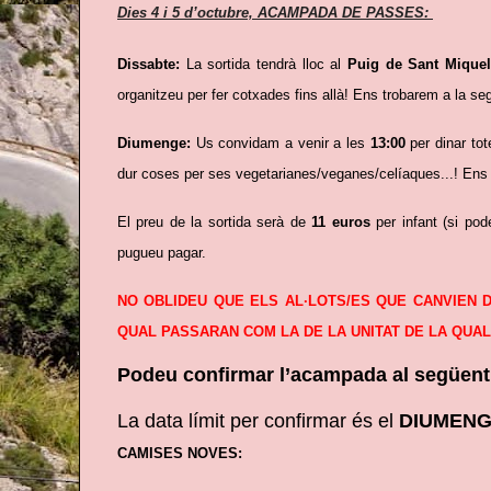
Dies 4 i 5 d’octubre, ACAMPADA DE PASSES:
Dissabte:
La sortida tendrà lloc al
Puig de Sant Mique
organitzeu per fer cotxades fins allà! Ens trobarem a la s
Diumenge:
Us convidam a venir a les
13:00
per dinar to
dur coses per ses vegetarianes/veganes/celíaques...! Ens 
El preu de la sortida serà de
11 euros
per infant (si po
pugueu pagar.
NO OBLIDEU QUE ELS AL·LOTS/ES QUE CANVIEN D
QUAL PASSARAN COM LA DE LA UNITAT DE LA QUA
Podeu confirmar l’acampada al següen
La data límit per confirmar és el
DIUMENG
CAMISES NOVES: