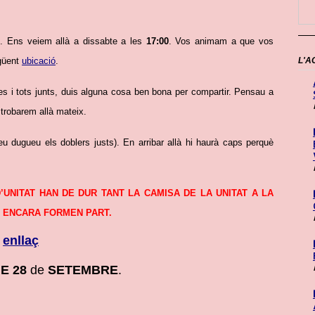
l
. Ens veiem allà a dissabte a les
17:00
. Vos animam a que vos
L'A
egüent
ubicació
.
tes i tots junts, duis alguna cosa ben bona per compartir. Pensau a
trobarem allà mateix.
deu dugueu els doblers justs). En arribar allà hi haurà caps perquè
’UNITAT HAN DE DUR TANT LA CAMISA DE LA UNITAT A LA
L ENCARA FORMEN PART.
t
enllaç
E 28
de
SETEMBRE
.