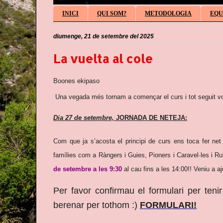
INICI
QUI SOM?
METODOLOGIA
EQU
diumenge, 21 de setembre del 2025
La vuelta al cole
Boones ekipaso
Una vegada més tornam a començar el curs i tot seguit vos 
Dia 27 de setembre,
JORNADA DE NETEJA:
Com que ja s’acosta el principi de curs ens toca fer ne
famílies com a Ràngers i Guies, Pioners i Caravel·les i R
de setembre a les 9:30
al cau fins a les 14:00!! Veniu a aj
Per favor confirmau el formulari per teni
berenar per tothom :)
FORMULARI!