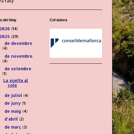
Fa 1 any
u del blog
Col·labora
2026
(14)
2025
(29)
de desembre
►
(4)
de novembre
►
(4)
de setembre
▼
(1)
La vuelta al
cole
de juliol
(4)
►
de juny
(1)
►
de maig
(4)
►
d’abril
(2)
►
de març
(3)
►