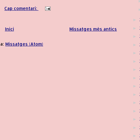
Cap comentari:
►
►
Inici
Missatges més antics
►
 a:
Missatges (Atom)
►
►
►
►
►
►
►
►
►
►
►
►