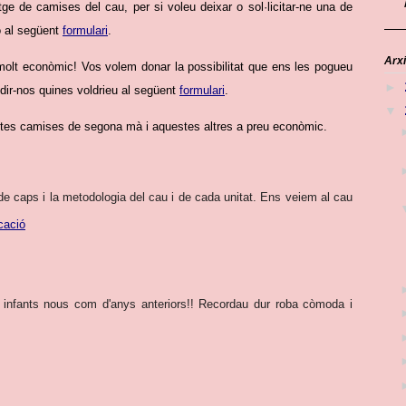
 de camises del cau, per si voleu deixar o sol·licitar-ne una de
ó al següent
formulari
.
Arxi
molt econòmic! Vos volem donar la possibilitat que ens les pogueu
►
 dir-nos quines voldrieu al següent
formulari
.
▼
tes camises de segona mà i aquestes altres a preu econòmic.
 de caps i la metodologia del cau i de cada unitat. Ens veiem al cau
cació
ant infants nous com d'anys anteriors!! Recordau dur roba còmoda i