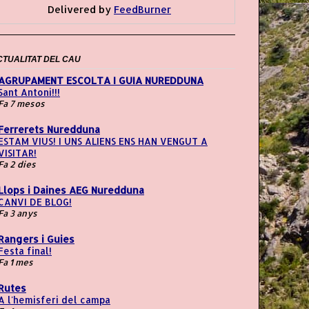
Delivered by
FeedBurner
CTUALITAT DEL CAU
AGRUPAMENT ESCOLTA I GUIA NUREDDUNA
Sant Antoni!!!
Fa 7 mesos
Ferrerets Nuredduna
ESTAM VIUS! I UNS ALIENS ENS HAN VENGUT A
VISITAR!
Fa 2 dies
Llops i Daines AEG Nuredduna
CANVI DE BLOG!
Fa 3 anys
Rangers i Guies
Festa final!
Fa 1 mes
Rutes
A l'hemisferi del campa