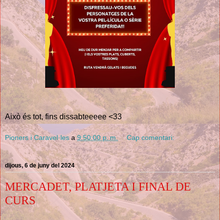
Això és tot, fins dissabteeeee <33
Pioners i Caravel·les
a
9:50:00 p. m.
Cap comentari:
dijous, 6 de juny del 2024
MERCADET, PLATJETA I FINAL DE
CURS