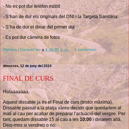
- No es pot dur telèfon mòbil
- S’han de dur els originals del DNI i la Targeta Sanitària
- S’ha de dur el dinar del primer dia
- Es pot dur càmera de fotos
Pioners i Caravel·les
a
4:46:00 p. m.
1 comentari:
dimecres, 12 de juny del 2024
FINAL DE CURS
Holaaaaaaa,
Aquest dissabte ja és el Final de curs (tristor màxima).
Dissabte passat a la platja vàreu decidir que quedaríem al
matí al cau per acabar de preparar l'actuació del vespre. Per
tant, quedam dissabte 15 al cau a les
10:00
i dinarem allà.
Deis-mos si vendreu o no: