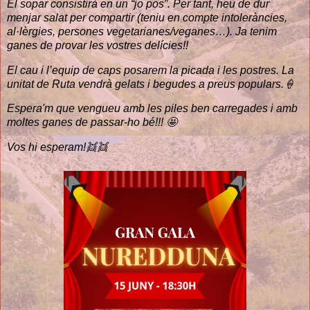
El sopar consistirà en un “jo pos”. Per tant, heu de dur
menjar salat per compartir (teniu en compte intoleràncies,
al·lèrgies, persones vegetarianes/veganes…). Ja tenim
ganes de provar les vostres delícies!!
El cau i l’equip de caps posarem la picada i les postres. La
unitat de Ruta vendrà gelats i begudes a preus populars.🍦
Espera'm que vengueu amb les piles ben carregades i amb
moltes ganes de passar-ho bé!!! 🤩
Vos hi esperam!👯👯