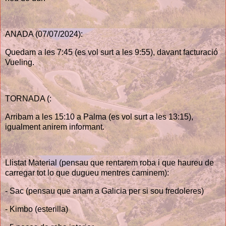
ANADA (07/07/2024):
Quedam a les 7:45 (es vol surt a les 9:55), davant facturació
Vueling.
TORNADA (:
Arribam a les 15:10 a Palma (es vol surt a les 13:15),
igualment anirem informant.
Llistat Material (pensau que rentarem roba i que haureu de
carregar tot lo que dugueu mentres caminem):
- Sac (pensau que anam a Galicia per si sou fredoleres)
- Kimbo (esterilla)