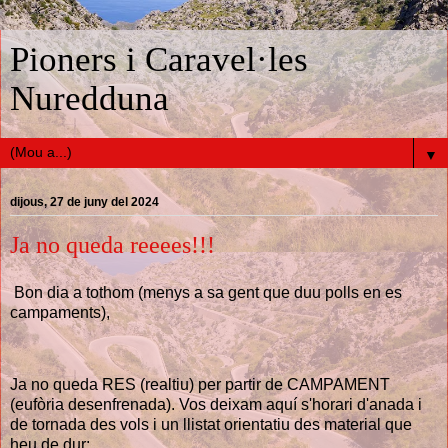
Pioners i Caravel·les
Nuredduna
▼
dijous, 27 de juny del 2024
Ja no queda reeees!!!
Bon dia a tothom (menys a sa gent que duu polls en es
campaments),
Ja no queda RES (realtiu) per partir de CAMPAMENT
(eufòria desenfrenada). Vos deixam aquí s'horari d'anada i
de tornada des vols i un llistat orientatiu des material que
heu de dur: