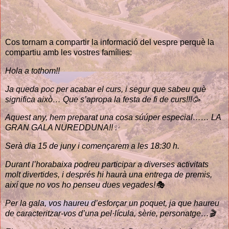
Cos tornam a compartir la informació del vespre perquè la
compartiu amb les vostres famílies:
Hola a tothom!!
Ja queda poc per acabar el curs, i segur que sabeu què
significa això… Que s’apropa la festa de fi de curs!!!🥳
Aquest any, hem preparat una cosa súúper especial…… LA
GRAN GALA NUREDDUNA!!✨
Serà dia 15 de juny i començarem a les 18:30 h.
Durant l’horabaixa podreu participar a diverses activitats
molt divertides, i després hi haurà una entrega de premis,
així que no vos ho penseu dues vegades!🎭
Per la gala, vos haureu d’esforçar un poquet, ja que haureu
de caracteritzar-vos d’una pel·lícula, sèrie, personatge…🎬