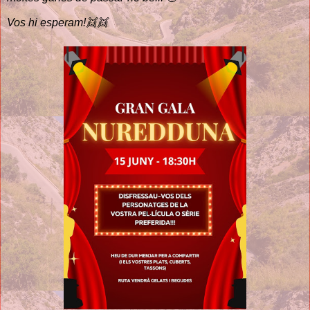
Vos hi esperam!👯👯