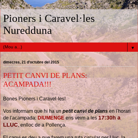
Pioners i Caravel·les
Nuredduna
▼
dimecres, 21 d’octubre del 2015
PETIT CANVI DE PLANS:
ACAMPADA!!!
Bones Pioners i Caravel·les!
Vos informam que hi ha un
petit canvi de plans
en l'horari
17:30h a
de l'acampada:
DIUMENGE
ens veim a les
LLUC
, enlloc de a Pollença.
El canvi es deu a que farem una ruta circular per Lluc, la