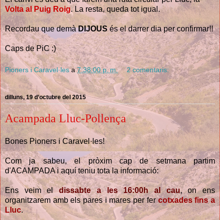
Volta al Puig Roig
. La resta, queda tot igual.
Recordau que demà
DIJOUS
és el darrer dia per confirmar!!
Caps de PiC :)
Pioners i Caravel·les
a
7:38:00 p. m.
2 comentaris:
dilluns, 19 d’octubre del 2015
Acampada Lluc-Pollença
Bones Pioners i Caravel·les!
Com ja sabeu, el pròxim cap de setmana partim
d'ACAMPADA i aquí teniu tota la informació:
Ens veim el
dissabte a les 16:00h al cau
, on ens
organitzarem amb els pares i mares per fer
cotxades fins a
Lluc
.