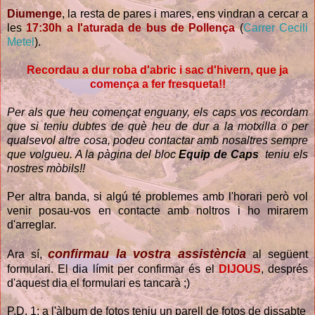
Diumenge
, la resta de pares i mares, ens vindran a cercar a
les
17:30h a l'aturada de bus de Pollença
(
Carrer Cecili
Metel
).
Recordau a dur roba d'abric i sac d'hivern, que ja
comença a fer fresqueta!!
Per als que heu començat enguany, els caps vos recordam
que si teniu dubtes de què heu de dur a la motxilla o per
qualsevol altre cosa, podeu contactar amb nosaltres sempre
que volgueu. A la pàgina del bloc
Equip de Caps
teniu els
nostres mòbils!!
Per altra banda, si algú té problemes amb l'horari però vol
venir posau-vos en contacte amb noltros i ho mirarem
d'arreglar.
confirmau la vostra assistència
Ara sí,
al següent
formulari. El dia límit per confirmar és el
DIJOUS
, després
d'aquest dia el formulari es tancarà ;)
P.D. 1: a l'àlbum de fotos teniu un parell de fotos de dissabte