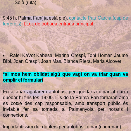
Solà (ruta)
9:45 h. Palma Fan( ja està ple).
contacte Pau Garcia (cap de
ferrerets).
LLoc de trobada entrada principal
Rafel KaVot Kabesa, Marina Crespí, Toni Homar, Jaume
Bibi, Joan Crespí, Joan Mas, Blanca Riera, Maria Alcover
*si mos hem oblidat algú que vagi on va triar quan va
omplir el formulari
En acabar agafarem autobús, per quedar a dinar al cau i
quedar-hi fins les 19:00. Els de la Palma Fan tornaran amb
es cotxe des cap responsable, amb transport públic és
inviable fer sa tornada a Palmanyola per horaris i
connexions.
Importantíssim dur doblers per autobús i dinar (i berenar ).