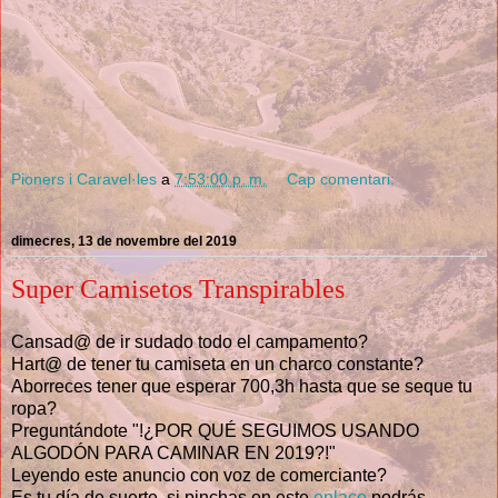
Pioners i Caravel·les
a
7:53:00 p. m.
Cap comentari:
dimecres, 13 de novembre del 2019
Super Camisetos Transpirables
Cansad@ de ir sudado todo el campamento?
Hart@ de tener tu camiseta en un charco constante?
Aborreces tener que esperar 700,3h hasta que se seque tu
ropa?
Preguntándote "!¿POR QUÉ SEGUIMOS USANDO
ALGODÓN PARA CAMINAR EN 2019?!"
Leyendo este anuncio con voz de comerciante?
Es tu día de suerte, si pinchas en este
enlace
podrás