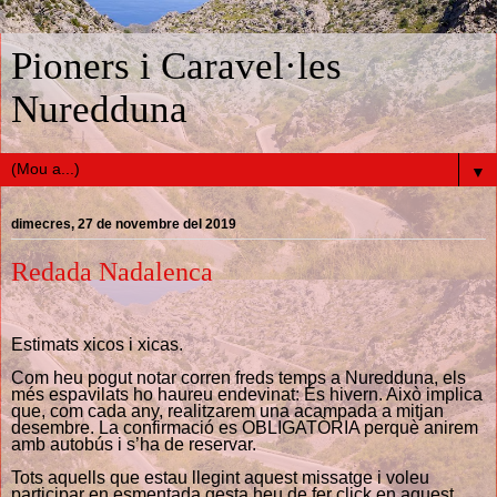
Pioners i Caravel·les
Nuredduna
▼
dimecres, 27 de novembre del 2019
Redada Nadalenca
Estimats xicos i xicas.
Com heu pogut notar corren freds temps a Nuredduna, els
més espavilats ho haureu endevinat: És hivern. Això implica
que, com cada any, realitzarem una acampada a mitjan
desembre. La confirmació es OBLIGATÒRIA perquè anirem
amb autobús i s’ha de reservar.
Tots aquells que estau llegint aquest missatge i voleu
participar en esmentada gesta heu de fer click en aquest