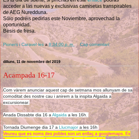
acceder a las nuevas y exclusivas camisetas transpirables
de AEG Nuredduna.
Sólo podréis pedirlas este Noviembre, aprovechad la
oportunidad.
Besis de fresa.
Pioners i Caravel·les
a
8:34:00 p. m.
Cap comentari:
dilluns, 11 de novembre del 2019
Acampada 16-17
Com vàrem anunciar aquest cap de setmana mos allunyam de sa
comoditat des nostre cau i anirem a la inspita Algaida a
excursionear.
Anada Dissabte dia 16 a
Algaida
a les 16h.
Tornada Diumenge dia 17 a
Llucmajor
a les 16h
Veureu que es noms des pobles son un enllaç a googlemaps. Es