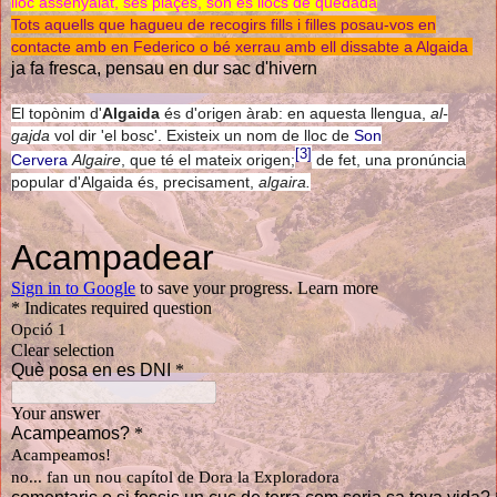
lloc assenyalat, ses plaçes, son es llocs de quedada
Tots aquells que hagueu de recogirs fills i filles posau-vos en
contacte amb en Federico o bé xerrau amb ell dissabte a Algaida
ja fa fresca, pensau en dur sac d'hivern
El topònim d'
Algaida
és d'origen àrab: en aquesta llengua,
al-
gajda
vol dir 'el bosc'. Existeix un nom de lloc de
Son
[3]
Cervera
Algaire
, que té el mateix origen;
de fet, una pronúncia
popular d'Algaida és, precisament,
algaira.