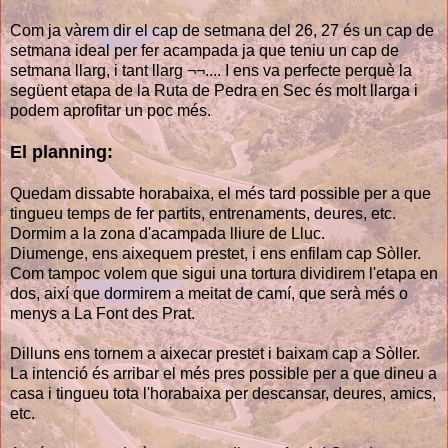
Com ja vàrem dir el cap de setmana del 26, 27 és un cap de
setmana ideal per fer acampada ja que teniu un cap de
setmana llarg, i tant llarg ¬¬.... I ens va perfecte perquè la
següent etapa de la Ruta de Pedra en Sec és molt llarga i
podem aprofitar un poc més.
El planning:
Quedam dissabte horabaixa, el més tard possible per a que
tingueu temps de fer partits, entrenaments, deures, etc.
Dormim a la zona d'acampada lliure de Lluc.
Diumenge, ens aixequem prestet, i ens enfilam cap Sòller.
Com tampoc volem que sigui una tortura dividirem l'etapa en
dos, així que dormirem a meitat de camí, que serà més o
menys a La Font des Prat.
Dilluns ens tornem a aixecar prestet i baixam cap a Sòller.
La intenció és arribar el més pres possible per a que dineu a
casa i tingueu tota l'horabaixa per descansar, deures, amics,
etc.