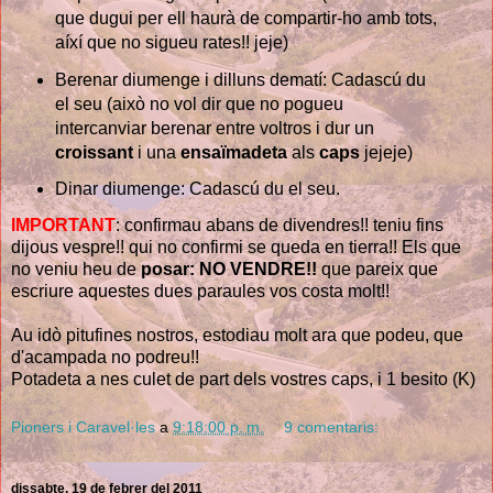
que dugui per ell haurà de compartir-ho amb tots,
aíxí que no sigueu rates!! jeje)
Berenar diumenge i dilluns dematí: Cadascú du
el seu (això no vol dir que no pogueu
intercanviar berenar entre voltros i dur un
croissant
i una
ensaïmadeta
als
caps
jejeje)
Dinar diumenge: Cadascú du el seu.
IMPORTANT
: confirmau abans de divendres!! teniu fins
dijous vespre!! qui no confirmi se queda en tierra!! Els que
no veniu heu de
posar: NO VENDRE!!
que pareix que
escriure aquestes dues paraules vos costa molt!!
Au idò pitufines nostros, estodiau molt ara que podeu, que
d'acampada no podreu!!
Potadeta a nes culet de part dels vostres caps, i 1 besito (K)
Pioners i Caravel·les
a
9:18:00 p. m.
9 comentaris:
dissabte, 19 de febrer del 2011