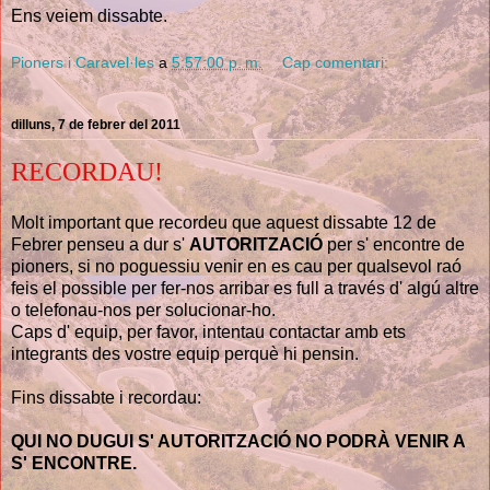
Ens veiem dissabte.
Pioners i Caravel·les
a
5:57:00 p. m.
Cap comentari:
dilluns, 7 de febrer del 2011
RECORDAU!
Molt important que recordeu que aquest dissabte 12 de
Febrer penseu a dur s'
AUTORITZACIÓ
per s' encontre de
pioners, si no poguessiu venir en es cau per qualsevol raó
feis el possible per fer-nos arribar es full a través d' algú altre
o telefonau-nos per solucionar-ho.
Caps d' equip, per favor, intentau contactar amb ets
integrants des vostre equip perquè hi pensin.
Fins dissabte i recordau:
QUI NO DUGUI S' AUTORITZACIÓ NO PODRÀ VENIR A
S' ENCONTRE.