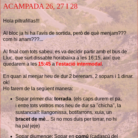
ACAMPADA 26, 27 I 28
Hola piltrafillas!!!
Al bloc ja hi ha l'avís de sortida, però de què menjam???
com hi anam???...
Al final com tots sabeu, es va decidir partir amb el bus de
Lluc, que surt dissabte horabaixa a les 16:15, així que
quedarem a les
15:45
a
l'estació intermodal
.
En quan al menjar heu de dur 2 berenars, 2 sopars i 1 dinar.
ok!
Ho farem de la següent manera:
Sopar primer dia:
torrada
. (els caps durem el pa,
i entre tots voltros mos heu de dur sa "chicha", la
sustancia!!: llangonissa, botifarrons, xuia, un
bracet de mè
... Si no mos duis per torrar, no hi
ha pa! jeje)
Sopar diumenge: Sopar en
comú
(cadascú del