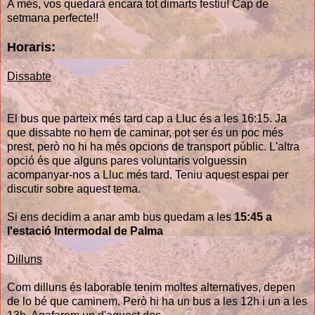
A més, vos quedarà encara tot dimarts festiu! Cap de
setmana perfecte!!
Horaris:
Dissabte
El bus que parteix més tard cap a Lluc és a les 16:15. Ja
que dissabte no hem de caminar, pot ser és un poc més
prest, però no hi ha més opcions de transport públic. L'altra
opció és que alguns pares voluntaris volguessin
acompanyar-nos a Lluc més tard. Teniu aquest espai per
discutir sobre aquest tema.
Si ens decidim a anar amb bus quedam a les
15:45 a
l'estació Intermodal de Palma
Dilluns
Com dilluns és laborable tenim moltes alternatives, depen
de lo bé que caminem. Però hi ha un bus a les 12h i un a les