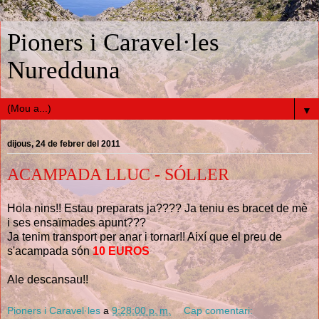
Pioners i Caravel·les
Nuredduna
▼
dijous, 24 de febrer del 2011
ACAMPADA LLUC - SÓLLER
Hola nins!! Estau preparats ja???? Ja teniu es bracet de mè
i ses ensaïmades apunt???
Ja tenim transport per anar i tornar!! Així que el preu de
s'acampada són
10 EUROS
Ale descansau!!
Pioners i Caravel·les
a
9:28:00 p. m.
Cap comentari: