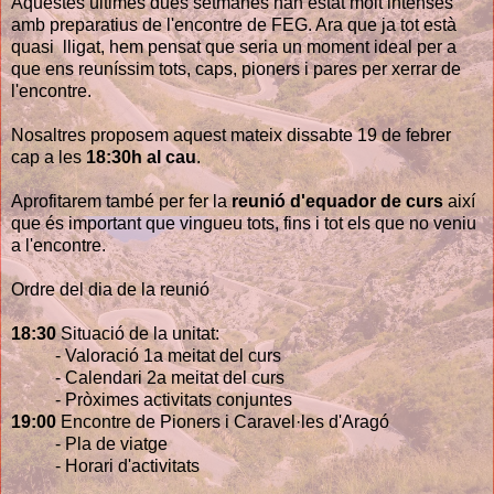
Aquestes últimes dues setmanes han estat molt intenses
amb preparatius de l'encontre de FEG. Ara que ja tot està
quasi lligat, hem pensat que seria un moment ideal per a
que ens reuníssim tots, caps, pioners i pares per xerrar de
l'encontre.
Nosaltres proposem aquest mateix dissabte 19 de febrer
cap a les
18:30h al cau
.
Aprofitarem també per fer la
reunió d'equador de curs
així
que és important que vingueu tots, fins i tot els que no veniu
a l'encontre.
Ordre del dia de la reunió
18:30
Situació de la unitat:
- Valoració 1a meitat del curs
- Calendari 2a meitat del curs
- Pròximes activitats conjuntes
19:00
Encontre de Pioners i Caravel·les d'Aragó
- Pla de viatge
- Horari d'activitats