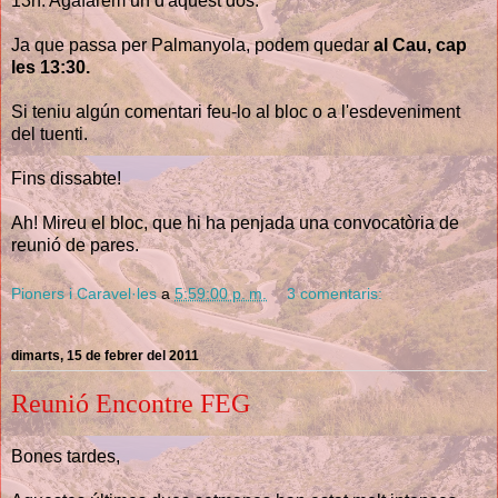
13h. Agafarem un d'aquest dos.
Ja que passa per Palmanyola, podem quedar
al Cau, cap
les 13:30.
Si teniu algún comentari feu-lo al bloc o a l'esdeveniment
del tuenti.
Fins dissabte!
Ah! Mireu el bloc, que hi ha penjada una convocatòria de
reunió de pares.
Pioners i Caravel·les
a
5:59:00 p. m.
3 comentaris:
dimarts, 15 de febrer del 2011
Reunió Encontre FEG
Bones tardes,