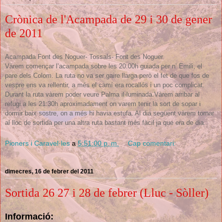
Crònica de l'Acampada de 29 i 30 de gener
de 2011
Acampada
Font des Noguer- Tossals- Font des Noguer
Vàrem començar l’acampada sobre les 20:00h guiada per n’ Emili, el
pare
dels Colom. La ruta no va ser gaire llarga però el fet de que fos de
vespre ens va rellentir, a més el camí era rocallós i un poc complicat.
Durant la ruta vàrem poder veure Palma il·luminada.
Vàrem arribar al
refugi a les 21:30h aproximadament on varem tenir la sort de sopar i
dormir baix sostre, on a més hi havia estufa. Al dia següent
vàrem tornar
al lloc de sortida per una altra ruta bastant més fàcil ja que era de dia.
Pioners i Caravel·les
a
5:51:00 p. m.
Cap comentari:
dimecres, 16 de febrer del 2011
Sortida 26 27 i 28 de febrer (Lluc - Sòller)
Informació: