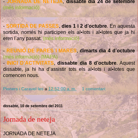
-
JORNADA DE NETEJA
,
dissabte dia 24 de setembre
(més informació)
-
SORTIDA DE PASSES
,
dies 1 i 2 d’octubre
. En aquesta
sortida, només hi participen els al•lots i al•lotes que ja hi
eren l’any passat.
(més informació)
-
REUNIÓ DE PARES I MARES
,
dimarts dia 4 d’octubre
(més informació)
(MAPA)
-
INICI D’ACTIVITATS
,
dissabte dia 8 d’octubre
. Aquest
dissabte, ja hi ha d’assistir tots els al•lots i al•lotes que
comencen nous.
Pioners i Caravel·les
a
12:52:00 a. m.
1 comentari:
dissabte, 10 de setembre del 2011
Jornada de neteja
JORNADA DE NETEJA