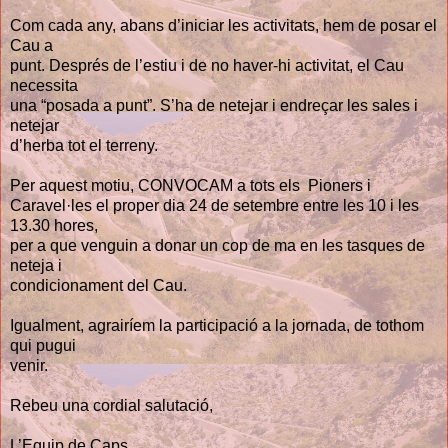
Com cada any, abans d’iniciar les activitats, hem de posar el
Cau a
punt. Després de l’estiu i de no haver-hi activitat, el Cau
necessita
una “posada a punt”. S’ha de netejar i endreçar les sales i
netejar
d’herba tot el terreny.
Per aquest motiu, CONVOCAM a tots els Pioners i
Caravel·les el proper dia 24 de setembre entre les 10 i les
13.30 hores,
per a que venguin a donar un cop de ma en les tasques de
neteja i
condicionament del Cau.
Igualment, agrairíem la participació a la jornada, de tothom
qui pugui
venir.
Rebeu una cordial salutació,
L’Equip de Caps