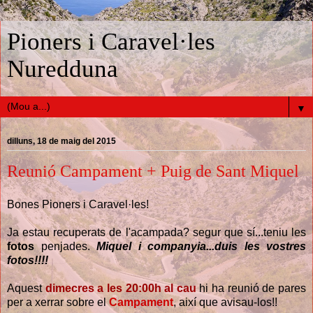
Pioners i Caravel·les
Nuredduna
▼
dilluns, 18 de maig del 2015
Reunió Campament + Puig de Sant Miquel
Bones Pioners i Caravel·les!
Ja estau recuperats de l'acampada? segur que sí...teniu les
fotos
penjades.
Miquel i companyia...duis les vostres
fotos!!!!
Aquest
dimecres a les 20:00h al cau
hi ha reunió de pares
per a xerrar sobre el
Campament
, així que avisau-los!!