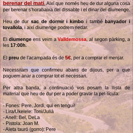
berenar del matí
.
Així que només heu de dur alguna cosa
per berenar s'horabaixa del dissabte i el dinar del diumenge.
Heu de dur
sac de dormir i kimbo
i també
banyador i
tovallola
, i així diumenge podrem nedar.
El
diumenge
ens veim a
Valldemossa
, al segon pàrking, a
les
17:00h
.
5€
El
preu
de l'acampada és de
, per a comprar el menjar.
Necessitam que confirmeu abans de dijous, per a que
poguem anar a comprar tot el necessari.
Per altra banda, a continuació vos posam la llista de
material que heu de dur per a poder gravar la pel·lícula:
- Fones: Pere, Jordi, qui en tengui!
- Lira/Ukelele: Toni/Julià
- Anell: Bel, DeLa
- Pistola: Joan M.
- Aleta tauró (gorro): Pere