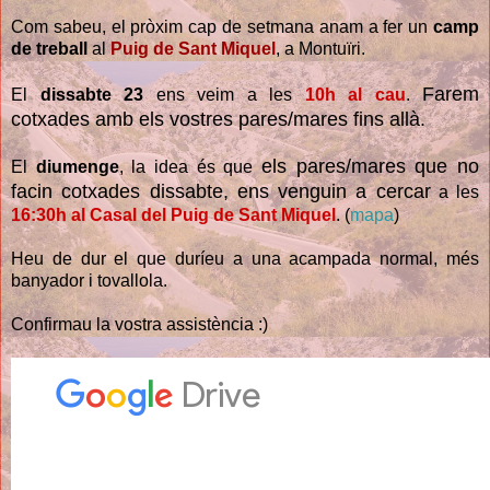
Com sabeu, el pròxim cap de setmana anam a fer un
camp
de treball
al
Puig de Sant Miquel
, a Montuïri.
Farem
El
dissabte 23
ens veim a les
10h al cau
.
cotxades amb els vostres pares/mares fins allà.
els pares/mares que no
El
diumenge
, la idea és que
facin cotxades dissabte, ens venguin a cercar
a les
16:30h al Casal del Puig de Sant Miquel
. (
mapa
)
Heu de dur el que duríeu a una acampada normal, més
banyador i tovallola.
Confirmau la vostra assistència :)