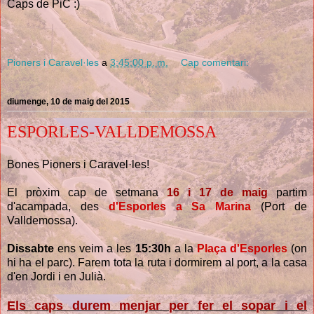
Caps de PiC :)
Pioners i Caravel·les
a
3:45:00 p. m.
Cap comentari:
diumenge, 10 de maig del 2015
ESPORLES-VALLDEMOSSA
Bones Pioners i Caravel·les!
El pròxim cap de setmana
16 i 17 de maig
partim
d'acampada, des
d'Esporles a Sa Marina
(Port de
Valldemossa).
Dissabte
ens veim a les
15:30h
a la
Plaça d'Esporles
(on
hi ha el parc). Farem tota la ruta i dormirem al port, a la casa
d'en Jordi i en Julià.
Els caps durem menjar per fer el sopar i el