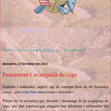
Pioners i Caravel·les
a
9:05:00 p. m.
1 comentari:
divendres, 17 de febrer del 2023
Pensament i acampada de caps
Estimats i estimades, aquest cap de setmana hem de fer bastantes
coses... però totes ben interessants i divertides.
Primer de tot recordau que dissabte i diumenge hi ha acampada de
caps, així que esperam que estigueu ben informats i informades del
planning que ens teniu preparat... segur que serà xulíssim com