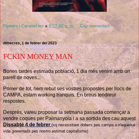
Pioners i Caravel·les
a
8:27:00 p. m.
Cap comentari:
dimecres, 1 de febrer del 2023
FCKIN MONEY MAN
Bones tardes estimada població, 1 dia més venim amb un
parell de noves...
Primer de tot, hem rebut ses vostres propostes per llocs de
CAMPA
, estam working tranquis. En breus tendreur
respostes.
Després, vareu proposar la setmana passada començar a
vendre coques per Palmanyola i a sa sortida des cau aquest
Dissabte 4 de febrer
(xq necessitam dobers pes campa a n'aqueixa
vida governada pes nostro estimat capitalisme)