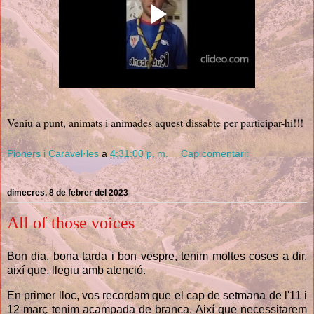
Veniu a punt, animats i animades aquest dissabte per participar-hi!!!
Pioners i Caravel·les
a
4:31:00 p. m.
Cap comentari:
dimecres, 8 de febrer del 2023
All of those voices
Bon dia, bona tarda i bon vespre, tenim moltes coses a dir,
així que, llegiu amb atenció.
En primer lloc, vos recordam que el cap de setmana de l'
11 i 
12 març tenim acampada de branca. Així que necessitarem 