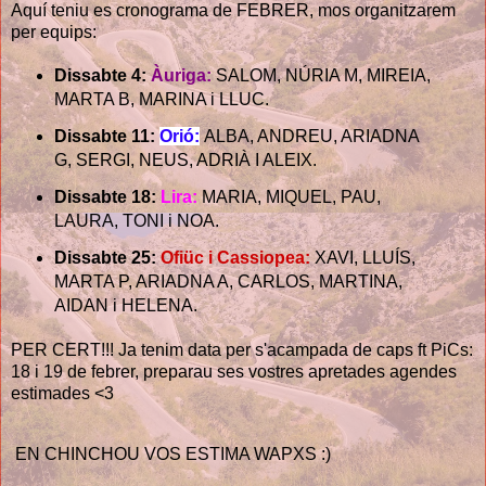
Aquí teniu es cronograma de
FEBRER
, mos organitzarem
per equips:
Dissabte 4: 
Àuriga: 
SALOM, NÚRIA M, MIREIA, 
MARTA B, MARINA i LLUC.
Dissabte 11: 
Orió:
ALBA, ANDREU, ARIADNA 
G, SERGI, NEUS, ADRIÀ I ALEIX.
Dissabte 18:
Lira:
MARIA, MIQUEL, PAU, 
LAURA, TONI i NOA.
Dissabte 25:
Ofiüc i Cassiopea:
 XAVI, LLUÍS, 
MARTA P, ARIADNA A, CARLOS, MARTINA, 
AIDAN i HELENA.
PER CERT!!! Ja tenim data per s'acampada de caps ft PiCs:
18 i 19 de febrer, preparau ses vostres apretades agendes
estimades <3
EN CHINCHOU VOS ESTIMA WAPXS :)