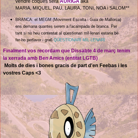
vendre coques serà
ÀURIGA
aka
MARIA, MIQUEL, PAU, LAURA, TONI, NOA i SALOM**
BRANCA: el MEGM (Moviment Escolta i Guia de Mallorca) 
ens demana quantes serem a l'acampada de branca. Per 
tant si no heu contestat al qüestionari mil·lenari estaria bé 
fer-ho perfavor i gra6 
QÜESTIONARI MIL·LENARI
Finalment vos recordam que Dissabte 4 de març tenim 
la xerrada amb Ben Amics (entitat LGTB)
Molts de dies i bones gracis de part d'en Feebas i les 
vostres Caps <3