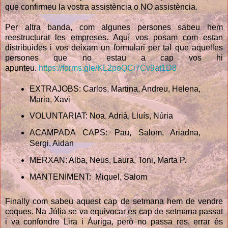
que confirmeu la vostra assistència o NO assistència. 
Per altra banda, com algunes persones sabeu hem
reestructurat les empreses. Aquí vos posam com estan
distribuides i vos deixam un formulari per tal que aquelles
persones que no estau a cap vos hi
apunteu.
https://forms.gle/KL2poQCi7Cv9at1D8
EXTRAJOBS: Carlos, Martina, Andreu, Helena, 
Maria, Xavi
VOLUNTARIAT: Noa, Adrià, Lluís, Núria 
ACAMPADA CAPS: Pau, Salom, Ariadna, 
Sergi, Aidan
MERXAN: Alba, Neus, Laura, Toni, Marta P.
MANTENIMENT:  Miquel, Salom
Finally com sabeu aquest cap de setmana hem de vendre 
coques. Na Júlia se va equivocar es cap de setmana passat 
i va confondre Lira i Àuriga, però no passa res, errar és 