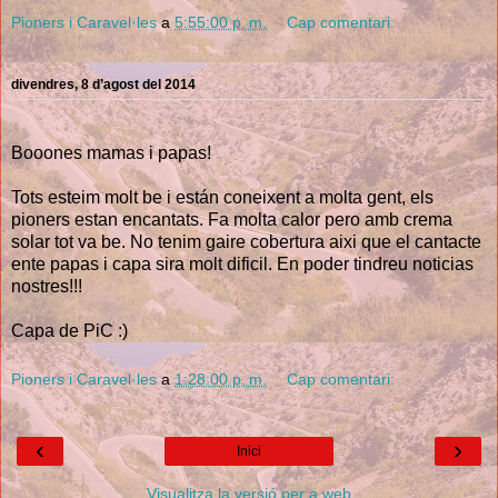
Pioners i Caravel·les
a
5:55:00 p. m.
Cap comentari:
divendres, 8 d’agost del 2014
Booones mamas i papas!
Tots esteim molt be i están coneixent a molta gent, els
pioners estan encantats. Fa molta calor pero amb crema
solar tot va be. No tenim gaire cobertura aixi que el cantacte
ente papas i capa sira molt dificil. En poder tindreu noticias
nostres!!!
Capa de PiC :)
Pioners i Caravel·les
a
1:28:00 p. m.
Cap comentari:
‹
›
Inici
Visualitza la versió per a web