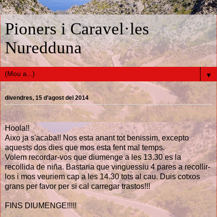
Pioners i Caravel·les
Nuredduna
▼
divendres, 15 d’agost del 2014
Hoola!!
Aixo ja s'acaba!! Nos esta anant tot benissim, excepto
aquests dos dies que mos esta fent mal temps.
Volem recordar-vos que diumenge a les 13.30 es la
recollida de niña. Bastaria que vinguessiu 4 pares a recollir-
los i mos veuriem cap a les 14.30 tots al cau. Duis cotxos
grans per favor per si cal carregar trastos!!!
FINS DIUMENGE!!!!!