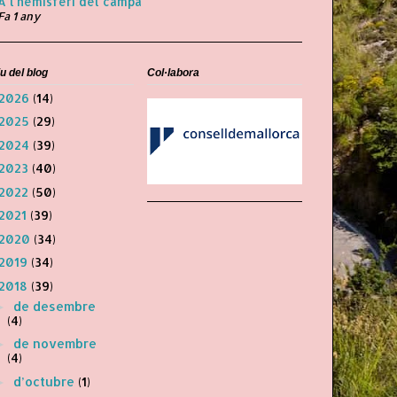
A l'hemisferi del campa
Fa 1 any
u del blog
Col·labora
2026
(14)
2025
(29)
2024
(39)
2023
(40)
2022
(50)
2021
(39)
2020
(34)
2019
(34)
2018
(39)
de desembre
►
(4)
de novembre
►
(4)
d’octubre
(1)
►