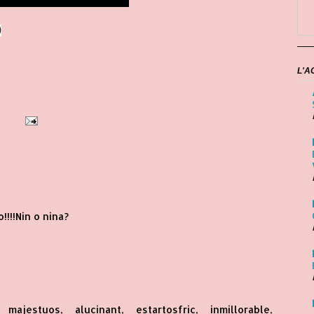
0
L'A
!!!!Nin o nina?
 majestuos, alucinant, estartosfric, inmillorable,