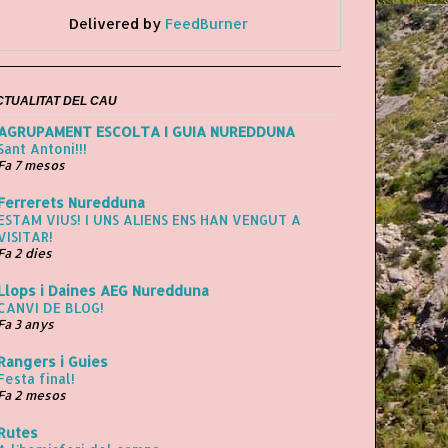
Delivered by
FeedBurner
CTUALITAT DEL CAU
AGRUPAMENT ESCOLTA I GUIA NUREDDUNA
Sant Antoni!!!
Fa 7 mesos
Ferrerets Nuredduna
ESTAM VIUS! I UNS ALIENS ENS HAN VENGUT A
VISITAR!
Fa 2 dies
Llops i Daines AEG Nuredduna
CANVI DE BLOG!
Fa 3 anys
Rangers i Guies
Festa final!
Fa 2 mesos
Rutes