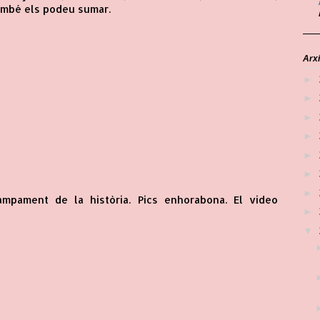
també els podeu sumar.
Arxi
►
►
►
►
►
►
►
ampament de la història. Pics enhorabona. El video
►
▼