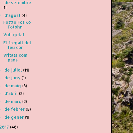
de setembre
►
(1)
d’agost
(4)
▼
Fottto FotiKo
Fotohn
Vull gelat
El fregall del
teu cor
Vritats com
pans
de juliol
(11)
►
de juny
(1)
►
de maig
(3)
►
d’abril
(2)
►
de març
(2)
►
de febrer
(5)
►
de gener
(1)
►
2017
(46)