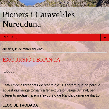
Pioners i Caravel·les
Nuredduna
▼
dimarts, 11 de febrer del 2025
EXCURSIÓ I BRANCA
Eiouuu!
Estau molt esbraonats de s’altre dia? Esperam que no perquè
aquest diumenge tornam a fer excursió! Jejeje. Al final, per
diferents motius, farem s’excursió de Randa diumenge dia 16.
LLOC DE TROBADA