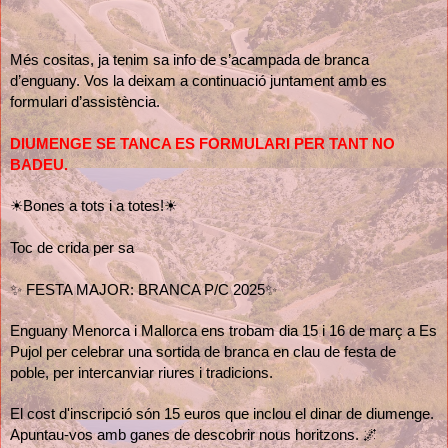
Més cositas, ja tenim sa info de s’acampada de branca
d’enguany. Vos la deixam a continuació juntament amb es
formulari d’assistència.
DIUMENGE SE TANCA ES FORMULARI PER TANT NO
BADEU.
☀Bones a tots i a totes!☀
Toc de crida per sa
✨ FESTA MAJOR: BRANCA P/C 2025✨
Enguany Menorca i Mallorca ens trobam dia 15 i 16 de març a Es
Pujol per celebrar una sortida de branca en clau de festa de
poble, per intercanviar riures i tradicions.
El cost d'inscripció són 15 euros que inclou el dinar de diumenge.
Apuntau-vos amb ganes de descobrir nous horitzons. 🌌