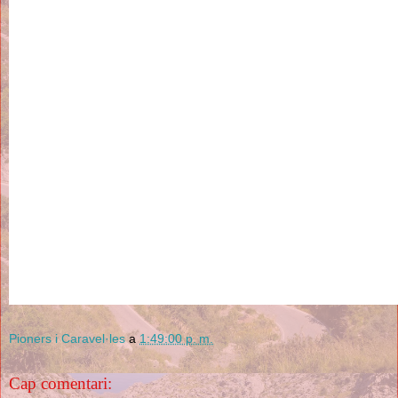
Pioners i Caravel·les
a
1:49:00 p. m.
Cap comentari: