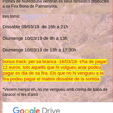
Piones de Nuredduna vendran es seus fantàstics productes
a sa Fira Bona de Palmanyola.
tres torns:
Dissabte 09/03/19 de 16h a 21h
Diumenge 10/03/19 de 9h a 13h
Diumenge 10/03/19 de 13h a 17:30h
bonus track: per sa branca -16/03/19- s'ha de pagar
12 euros. tots aquells que hi volgueu anar podeu
pagar es dia de sa fira. Els que no hi vengueu a la
fira podeu pagar el mateix dissabte de la sortida.
*Venem menjar eh, no me vengueu amb crema de baba de
caracol ni res d'això