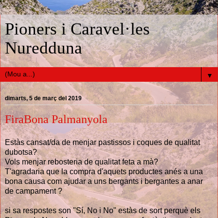
Pioners i Caravel·les
Nuredduna
▼
dimarts, 5 de març del 2019
FiraBona Palmanyola
Estàs cansat/da de menjar pastissos i coques de qualitat
dubotsa?
Vols menjar rebosteria de qualitat feta a mà?
T'agradaria que la compra d'aquets productes anés a una
bona causa com ajudar a uns bergants i bergantes a anar
de campament ?
si sa respostes son "Sí, No i No" estàs de sort perquè els