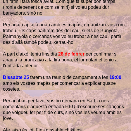
un ratín i farà fosca aviat. Com que fa súper bon temps
(ironia depenent de com se miri) si voleu podeu dur
banyadors, sinó no.
Per anar cap allà anau amb es mapàs, organitzau-vos com
trobeu. Els caps partirem des del cau, si els de Bunyola,
Palmanyola o cercanos vos voleu trobar a nes cau i partir
des d'allà també podeu, xerrau-ho.
A part d'això, teniu fins dia
28 de febrer
per confirmar si
anau a la branca i/o a la fira bona, el formulari el teniu a
l'entrada anterior.
Dissabte 25
farem una reunió de campament a les
19:00
amb els vostres mapàs per començar a explicar quatre
cosetes.
Per acabar, per favor vos ho demana en Sart, a nes
comentaris d'aquesta entrada HEU d'escriure ses cançons
que volgueu fer per fi de curs, sinó vos les veureu amb es
jove.
Ale, això és tot! Fins dissabte chikillos