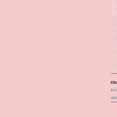
►
►
►
►
►
►
►
►
EN
ESC
WE