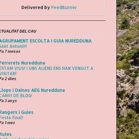
Delivered by
FeedBurner
CTUALITAT DEL CAU
AGRUPAMENT ESCOLTA I GUIA NUREDDUNA
Sant Antoni!!!
Fa 7 mesos
Ferrerets Nuredduna
ESTAM VIUS! I UNS ALIENS ENS HAN VENGUT A
VISITAR!
Fa 2 dies
Llops i Daines AEG Nuredduna
CANVI DE BLOG!
Fa 3 anys
Rangers i Guies
Festa final!
Fa 1 mes
Rutes