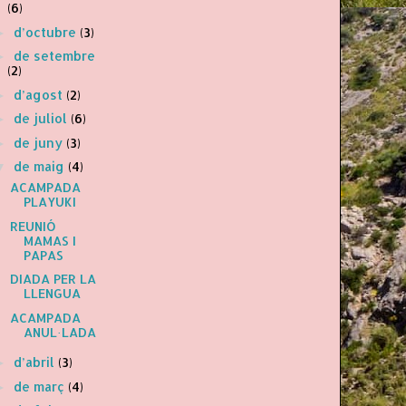
(6)
d’octubre
(3)
►
de setembre
►
(2)
d’agost
(2)
►
de juliol
(6)
►
de juny
(3)
►
de maig
(4)
▼
ACAMPADA
PLAYUKI
REUNIÓ
MAMAS I
PAPAS
DIADA PER LA
LLENGUA
ACAMPADA
ANUL·LADA
d’abril
(3)
►
de març
(4)
►