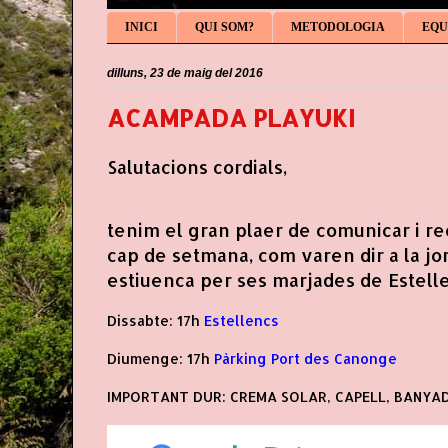
INICI
QUI SOM?
METODOLOGIA
EQU
dilluns, 23 de maig del 2016
ACAMPADA PLAYUKI
Salutacions cordials,
tenim el gran plaer de comunicar i re
cap de setmana, com varen dir a la jo
estiuenca per ses marjades de Estelle
Dissabte: 17h
Estellencs
Diumenge: 17h
Pàrking Port des Canonge
IMPORTANT DUR: CREMA SOLAR, CAPELL, BANYAD