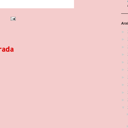
Arxi
►
►
rada
►
►
►
►
►
►
►
►
▼