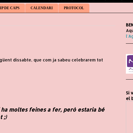
IP DE CAPS
CALENDARI
PROTOCOL
BEN
Aqu
l'A
egüent dissabte, que com ja sabeu celebrarem tot
Si 
el 
a moltes feines a fer, però estaria bé
 ;)