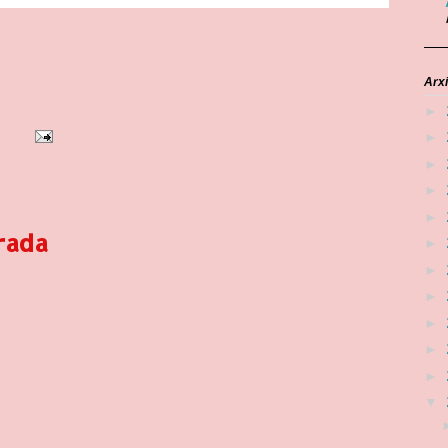
Arxi
►
►
►
►
►
rada
►
►
►
►
►
►
▼