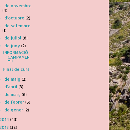
de novembre
►
(4)
d’octubre
(2)
►
de setembre
►
(1)
de juliol
(6)
►
de juny
(2)
▼
INFORMACIÓ
CAMPAMEN
T!!
Final de curs
de maig
(2)
►
d’abril
(3)
►
de març
(6)
►
de febrer
(5)
►
de gener
(2)
►
2014
(43)
2013
(38)