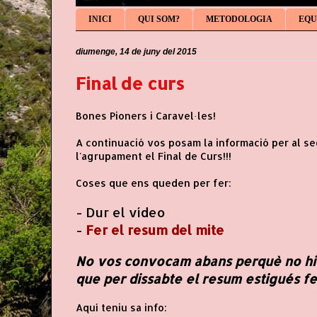
INICI
QUI SOM?
METODOLOGIA
EQU
diumenge, 14 de juny del 2015
Final de curs
Bones Pioners i Caravel·les!
A continuació vos posam la informació per al s
l'agrupament el Final de Curs!!!
Coses que ens queden per fer:
- Dur el vídeo
-
Fer el resum del mite
No vos convocam abans perquè no hi h
que per dissabte el resum estigués fet
Aquí teniu sa info: