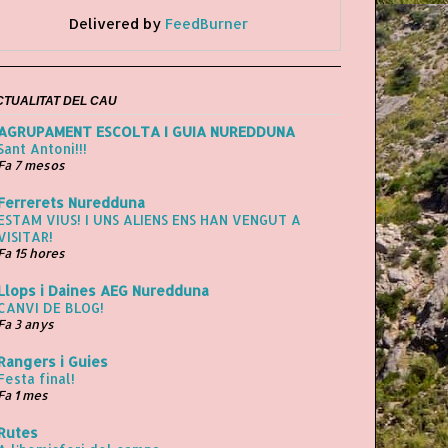
Delivered by
FeedBurner
CTUALITAT DEL CAU
AGRUPAMENT ESCOLTA I GUIA NUREDDUNA
Sant Antoni!!!
Fa 7 mesos
Ferrerets Nuredduna
ESTAM VIUS! I UNS ALIENS ENS HAN VENGUT A
VISITAR!
Fa 15 hores
Llops i Daines AEG Nuredduna
CANVI DE BLOG!
Fa 3 anys
Rangers i Guies
Festa final!
Fa 1 mes
Rutes