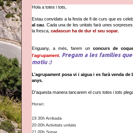
Hola a totes i tots, 
Estau convidats a la festa de fi de curs que es celeb
al cau
. Cada una de les unitats farà unes sorpreses 
la fresca, 
cadascun ha de dur el seu sopar. 
Enguany, a més, farem un 
concurs de coque
Pregam a les famílies que
l’agrupament
. 
motiu :)
L’agrupament posa vi i aigua i es farà venda de 
anys. 
D’aquesta manera tancarem el curs totes i tots plega
Horari:
19.30h Arribada
20.00h Activitats unitats
21.00h Sopar