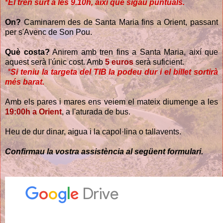
*
E
l tren surt a les 9.10h, així que sigau puntuals.
On?
Caminarem des de Santa Maria fins a Orient, passant
per s'Avenc de Son Pou.
Què costa?
Anirem amb tren fins a Santa Maria, així que
aquest serà l'únic cost. Amb
5 euros
serà suficient.
*
Si teniu la targeta del TIB la podeu dur i el billet sortirà
més barat.
Amb els pares i mares ens veiem el mateix diumenge a les
19:00h a Orient
, a l'aturada de bus.
Heu de dur dinar, aigua i la capol·lina o tallavents.
Confirmau la vostra assistència al següent formulari.