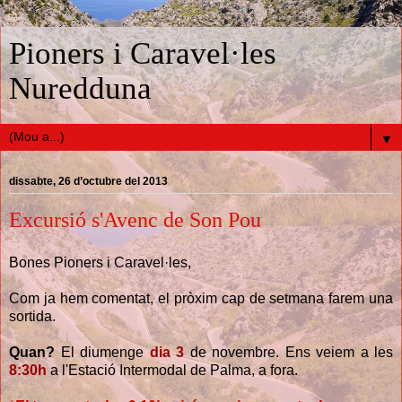
Pioners i Caravel·les
Nuredduna
▼
dissabte, 26 d’octubre del 2013
Excursió s'Avenc de Son Pou
Bones Pioners i Caravel·les,
Com ja hem comentat, el pròxim cap de setmana farem una
sortida.
Quan?
El diumenge
dia 3
de novembre. Ens veiem a les
8:30h
a l'Estació Intermodal de Palma, a fora.