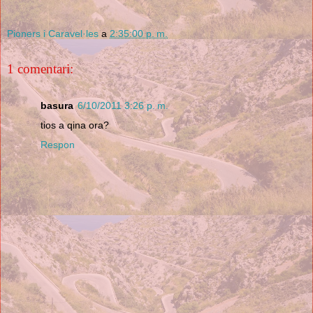
Pioners i Caravel·les
a
2:35:00 p. m.
1 comentari:
basura
6/10/2011 3:26 p. m.
tios a qina ora?
Respon