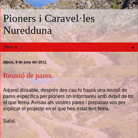
Pioners i Caravel·les
Nuredduna
▼
dijous, 9 de juny del 2011
Reunió de pares.
Aquest dissabte, després des cau hi haurà una reunió de
pares específica per pioners on informareu amb detall de tot
el que fereu. Avisau als vostres pares i preparau-vos per
explicar el projecte en el que heu estat fent feina.
Salut.